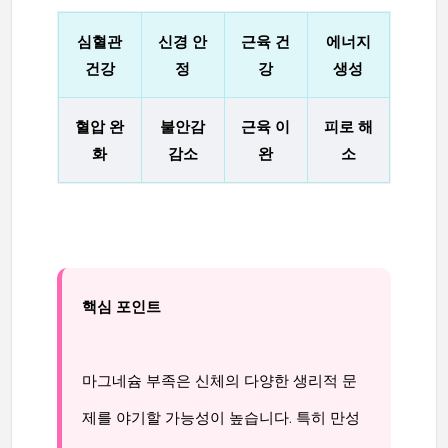
심혈관
신경 안
근육 건
에너지
건강
정
강
생성
혈압 완
불안감
근육 이
피로 해
화
감소
완
소
핵심 포인트
마그네슘 부족은 신체의 다양한 생리적 문
제를 야기할 가능성이 높습니다. 특히 만성