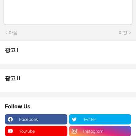
다음
이전
광고 I
광고 II
Follow Us
Facebook
Twitter
Youtube
Instagram