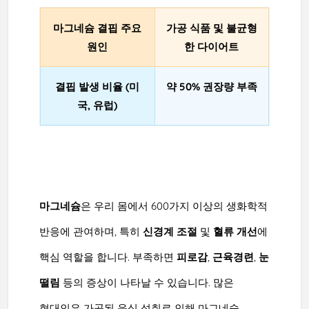
마그네슘 결핍 주요
가공 식품 및 불균형
원인
한 다이어트
결핍 발생 비율 (미
약 50% 권장량 부족
국, 유럽)
마그네슘
은 우리 몸에서 600가지 이상의 생화학적
반응에 관여하며, 특히
신경계 조절
및
혈류 개선
에
핵심 역할을 합니다. 부족하면
피로감
,
근육경련
,
눈
떨림
등의 증상이 나타날 수 있습니다. 많은
현대인은 가공된 음식 섭취로 인해 마그네슘