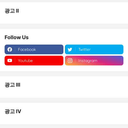
광고 II
Follow Us
Facebook
Twitter
Youtube
Instagram
광고 III
광고 IV