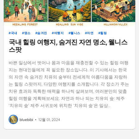
국내
명소
숨겨진
여행지
웰니스
자연
힐링
국내 힐링 여행지, 숨겨진 자연 명소, 웰니스
스팟
바쁜 일상에서 벗어나 몸과 마음을 재충전할 수 있는 힐링 여행
지는 현대인들에게 꼭 필요한 장소입니다. 이 기사에서는 한국
의 자연 속 숨겨진 치유의 숲부터 전세계적 아름다움을 자랑하
는 힐링 스팟까지, 다양한 여행지를 소개합니다. 각 장소가 주는
치유 효과와 독특한 매력을 하나씩 살펴보며, 여러분만의 맞춤
힐링 여행을 계획해보세요. 자연과 하나 되는 치유의 숲: 제주
'치유의 숲' 제주 서귀포에 위치한 ‘치유의 숲’은 일상…
bluebibi
•
12월 01, 2024