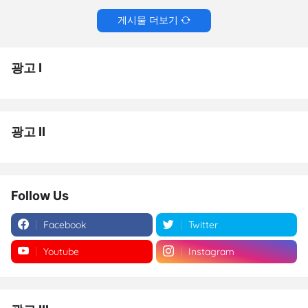
게시물 더보기
광고 I
광고 II
Follow Us
Facebook
Twitter
Youtube
Instagram