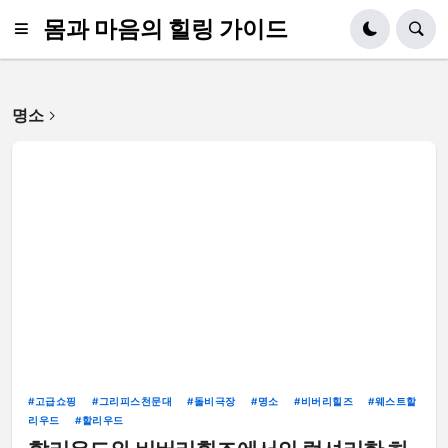
몸과 마음의 힐링 가이드
명소
고급쇼핑
그리피스천문대
돌비극장
명소
비버리힐즈
웨스트할
리우드
할리우드