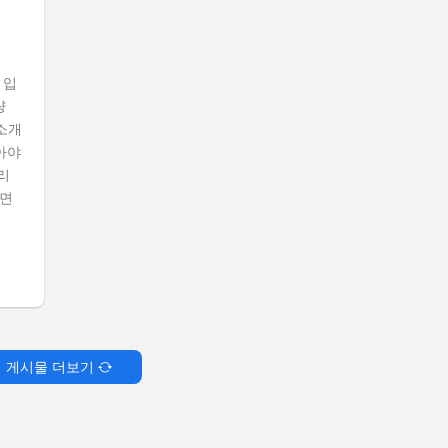
 입
량
소개
아야
리
하면
게시물 더보기