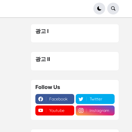
광고 I
광고 II
Follow Us
Facebook
Twitter
Youtube
Instagram