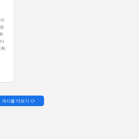
트리
 원
화
이터
명확
게시물 더보기