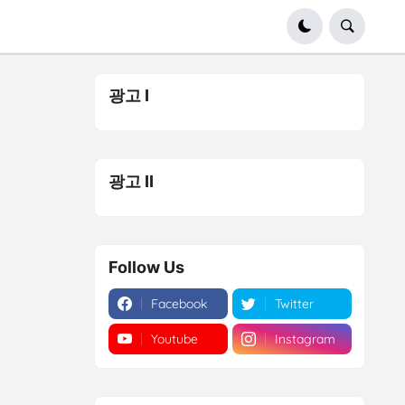
광고 I
광고 II
Follow Us
Facebook
Twitter
Youtube
Instagram